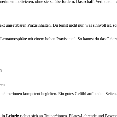
erinnen motivieren, ohne sie zu überfordern. Das schafft Vertrauen – 
kt umsetzbaren Praxisinhalten. Du lernst nicht nur, was sinnvoll ist, so
.
Lernatmosphäre mit einem hohen Praxisanteil. So kannst du das Gelernt
ft
ren
ilnehmerinnen kompetent begleiten. Ein gutes Gefühl auf beiden Seiten
 in Leipzig
richtet sich an Trainer*innen, Pilates-Lehrende und Beweg