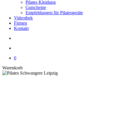
Pilates Kleidung
Gutscheine
Empfehlungen für Pilatesgeräte
Videothek
Firmen
Kontakt
search
account
0
Close
Warenkorb
Cart