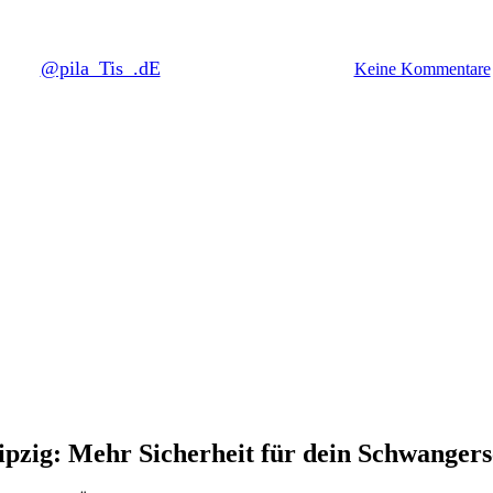
rtbildung Schwangerschaft Pila
Von
@pila_Tis_.dE
9. Juni 2026
Juni 29th, 2026
Keine Kommentare
ipzig: Mehr Sicherheit für dein Schwangers