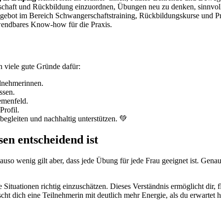
schaft und Rückbildung einzuordnen, Übungen neu zu denken, sinnvoll 
ngebot im Bereich Schwangerschaftstraining, Rückbildungskurse und Prä
nwendbares Know-how für die Praxis.
n viele gute Gründe dafür:
lnehmerinnen.
ssen.
emenfeld.
Profil.
egleiten und nachhaltig unterstützen. 💚
en entscheidend ist
uso wenig gilt aber, dass jede Übung für jede Frau geeignet ist. Genau 
lle Situationen richtig einzuschätzen. Dieses Verständnis ermöglicht dir,
t dich eine Teilnehmerin mit deutlich mehr Energie, als du erwartet 