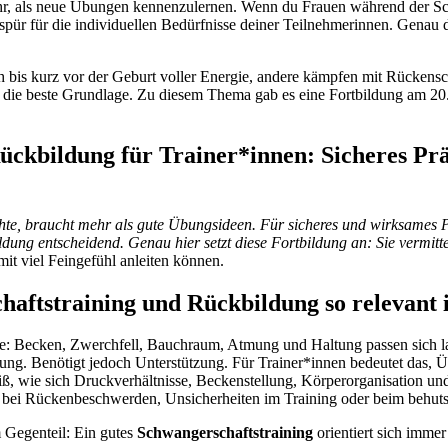
r, als neue Übungen kennenzulernen. Wenn du Frauen während der Schw
spür für die individuellen Bedürfnisse deiner Teilnehmerinnen. Genau d
ch bis kurz vor der Geburt voller Energie, andere kämpfen mit Rücke
 die beste Grundlage. Zu diesem Thema gab es eine Fortbildung am 20.06
ckbildung für Trainer*innen: Sicheres Prä
te, braucht mehr als gute Übungsideen. Für sicheres und wirksames Prä
ung entscheidend. Genau hier setzt diese Fortbildung an: Sie vermitt
mit viel Feingefühl anleiten können.
aftstraining und Rückbildung so relevant i
se: Becken, Zwerchfell, Bauchraum, Atmung und Haltung passen sich l
ng. Benötigt jedoch Unterstützung. Für Trainer*innen bedeutet das, Ü
, wie sich Druckverhältnisse, Beckenstellung, Körperorganisation und
l bei Rückenbeschwerden, Unsicherheiten im Training oder beim behut
m Gegenteil: Ein gutes
Schwangerschaftstraining
orientiert sich immer