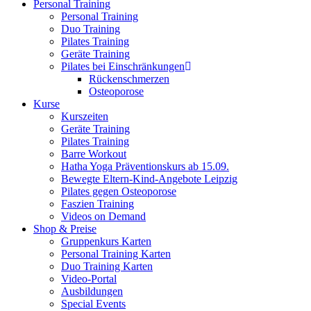
Personal Training
Personal Training
Duo Training
Pilates Training
Geräte Training
Pilates bei Einschränkungen
Rückenschmerzen
Osteoporose
Kurse
Kurszeiten
Geräte Training
Pilates Training
Barre Workout
Hatha Yoga Präventionskurs ab 15.09.
Bewegte Eltern-Kind-Angebote Leipzig
Pilates gegen Osteoporose
Faszien Training
Videos on Demand
Shop & Preise
Gruppenkurs Karten
Personal Training Karten
Duo Training Karten
Video-Portal
Ausbildungen
Special Events