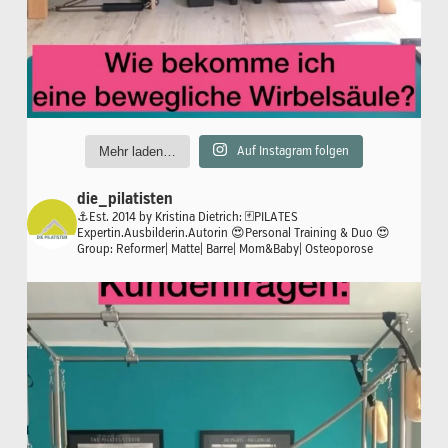
Mehr laden…
Auf Instagram folgen
die_pilatisten
⚓️Est. 2014 by Kristina Dietrich:
🃏PILATES
Expertin.Ausbilderin.Autorin
😍Personal Training & Duo
😍
Group: Reformer| Matte| Barre| Mom&Baby| Osteoporose