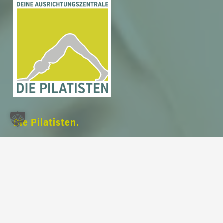
Zwischensumme:
0,00
€
Warenkorb anzeigen
Kasse
Die Pilatisten.
Deine Ausrichtungszentrale.
Dein modernes und voll ausgestattetes
Pilates Studio
auf 220 m² im Herzen von
Leipzig am Rossplatz
.
Unser Fokus liegt auf deiner
Ausrichtung
.