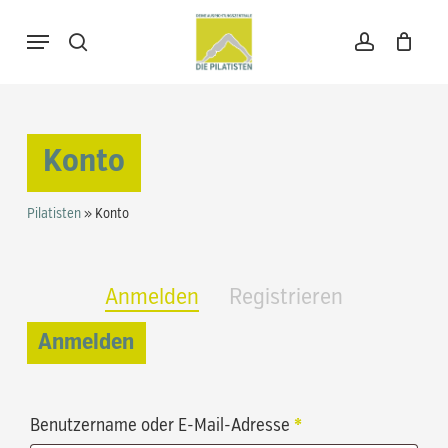
Skip
Menu
to
search
account
Warenkorb
Close
Cart
main
content
Konto
Pilatisten
»
Konto
Anmelden
Registrieren
Anmelden
Erforderlich
Benutzername oder E-Mail-Adresse
*