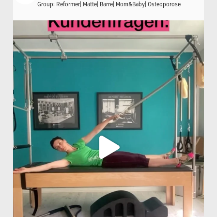
Group: Reformer| Matte| Barre| Mom&Baby| Osteoporose