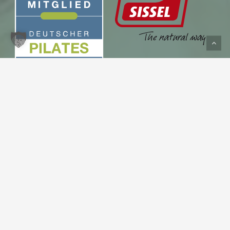
Zwischensumme:
0,00
€
Warenkorb anzeigen
Kasse
Rezensionen
4,7
39 Rezensionen