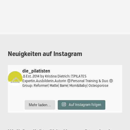
Neuigkeiten
auf
Instagram
die_pilatisten
⚓️Est. 2014 by Kristina Dietrich:
🃏PILATES
Expertin.Ausbilderin.Autorin
😍Personal Training & Duo
😍
Group: Reformer| Matte| Barre| Mom&Baby| Osteoporose
Mehr laden…
Auf Instagram folgen