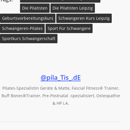
Die Pilatisten
Die Pilatisten Leipzig
Geburtsvorbereitungskurs
Schwangeren Kurs Leipzig
Schwangeren-Pilates
Sport Für Schwangere
Sportkurs Schwangerschaft
@pila_Tis_.dE
Pilates-Spezialistin Geräte & Matte, Fascial Fitness®️ Trainer,
Buff Bones®️Trainer, Pre-Postnatal -spezialisiert, Osteopathie
& HP i.A.