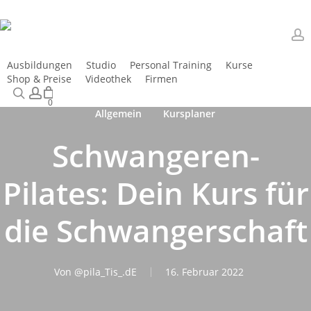
Skip
Close
Warenkorb
to
Cart
main
a
content
Ausbildungen
Studio
Personal Training
Kurse
Shop & Preise
Videothek
Firmen
Kontakt
search
account
0
Allgemein
Kursplaner
Schwangeren-
Pilates: Dein Kurs für
die Schwangerschaft
Von
@pila_Tis_.dE
16. Februar 2022