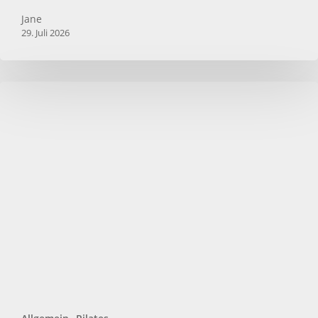
Jane
29. Juli 2026
Pilates
Atmung