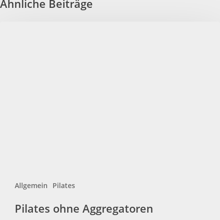
Ähnliche Beiträge
Pilates
ohne
Aggregatoren
Allgemein
Pilates
Pilates ohne Aggregatoren