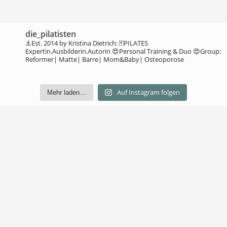
die_pilatisten
⚓️Est. 2014 by Kristina Dietrich:
🃏PILATES
Expertin.Ausbilderin.Autorin
😍Personal Training & Duo
😍Group:
Reformer| Matte| Barre| Mom&Baby| Osteoporose
Auf Instagram folgen
Mehr laden…