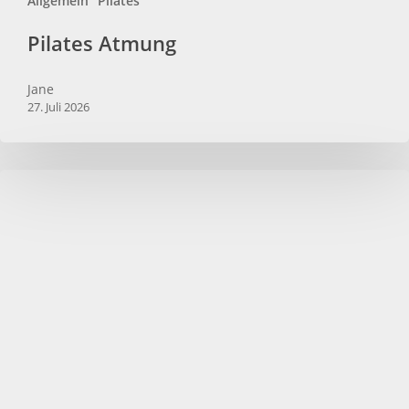
Allgemein
Pilates
Pilates Atmung
Jane
27. Juli 2026
Pilates
Mattentrainer
Ausbildung
2026/2027