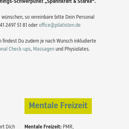
inings-Schwerpunkt „Spannkraft & Stärke“.
g wünschen, so vereinbare bitte Dein Personal
341 2497 51 81 oder
office@pilatisten.de
 findest Du zudem je nach Wunsch inkludierte
onal Check-ups
,
Massagen
und Physiolates.
Mentale Freizeit
hrt Dich
Mentale Freizeit:
PMR,