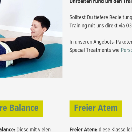
Uhrzeiten rund um den Tra
Solltest Du tiefere Begleitun
Training mit uns direkt via 0
In unseren Angebots-Paketen
Special Treatments wie
Pers
re Balance
Freier Atem
alance:
Diese mit vielen
Freier Atem:
diese Klasse le