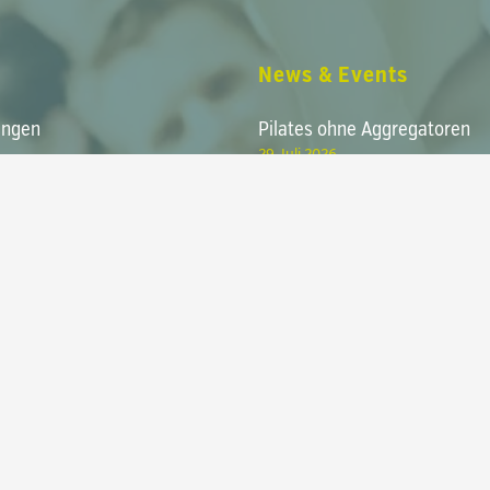
Zwischensumme:
News & Events
Warenko
ungen
Pilates ohne Aggregatoren
29. Juli 2026
Pilates Atmung
 Training
27. Juli 2026
Pilates Mattentrainer Ausbil
Preise
2026/2027
16. Juli 2026
ek
tter