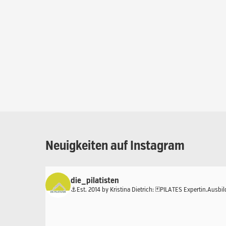
Neuigkeiten
auf
Instagram
die_pilatisten
⚓️Est. 2014 by Kristina Dietrich:
🃏PILATES Expertin.Ausbil