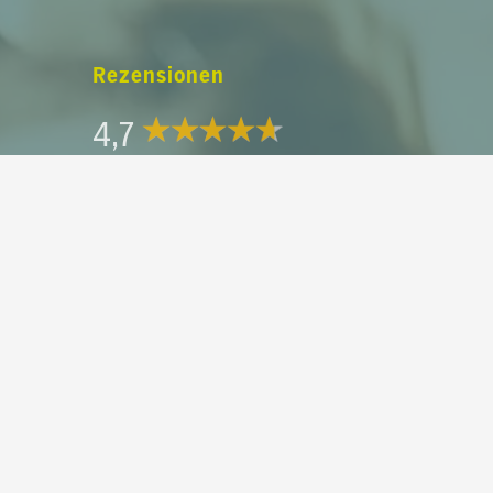
0,00
€
Rezensionen
rb anzeigen
Kasse
4,7
39 Rezensionen
Bewertungen werden vor ihrer
dung
Veröffentlichung nicht auf Echtheit
überprüft.