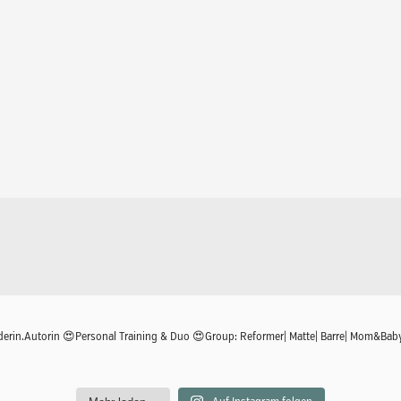
derin.Autorin
😍Personal Training & Duo
😍Group: Reformer| Matte| Barre| Mom&Bab