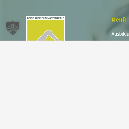
Menü
Ausbild
Studio
Personal
Kurse
Die Pilatisten.
Shop & 
Deine Ausrichtungszentrale.
Videoth
Firmen
Dein modernes und voll
ausgestattetes
Pilates Studio
auf
Kontakt
220 m² im Herzen von
Leipzig am
Rossplatz
. Unser Fokus liegt auf
Newsle