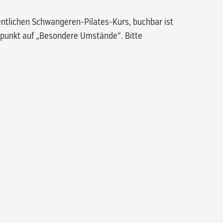
entlichen Schwangeren-Pilates-Kurs, buchbar ist
rpunkt auf „Besondere Umstände“. Bitte
finden sich keine Produkte im
Warenkorb.
Go to shop