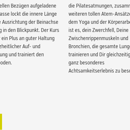
nellen Bezügen aufgeladene
die Pilatesatmungen, zusam
lasse lockt die innere Länge
weiteren tollen Atem-Ansätz
e Ausrichtung der Beinachse
dem Yoga und der Körperarbei
ig in den Blickpunkt. Der Kurs
ist es, dein Zwerchfell, Deine
r ein Plus an guter Haltung
Zwischenrippenmuskeln und
heitlicher Auf- und
Bronchien, die gesamte Lung
ung und trainiert den
trainieren und Dir gleichzeiti
oden.
ganz besonderes
Achtsamkeitserlebnis zu bes