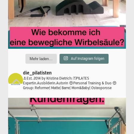
Mehr laden…
Auf Instagram folgen
die_pilatisten
⚓️Est. 2014 by Kristina Dietrich:
🃏PILATES
Expertin.Ausbilderin.Autorin
😍Personal Training & Duo
😍
Group: Reformer| Matte| Barre| Mom&Baby| Osteoporose