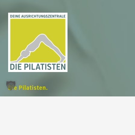
Zwischensumme:
0,00
€
Warenkorb anzeigen
Kasse
Die Pilatisten.
Deine Ausrichtungszentrale.
Dein modernes und voll ausgestattetes
Pilates Studio
auf 220 m² im Herzen von
Leipzig am Rossplatz
.
Unser Fokus liegt auf deiner
Ausrichtung
.