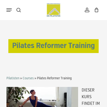
Skip
Menu
to
search
account
Warenkorb
Close
Cart
main
content
Pilates Reformer Training
Pilatisten
»
Courses
»
Pilates Reformer Training
DIESER
KURS
FINDET IM