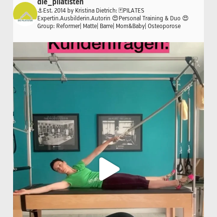
die_pilatisten
⚓️Est. 2014 by Kristina Dietrich:
🃏PILATES
Expertin.Ausbilderin.Autorin
😍Personal Training & Duo
😍
Group: Reformer| Matte| Barre| Mom&Baby| Osteoporose