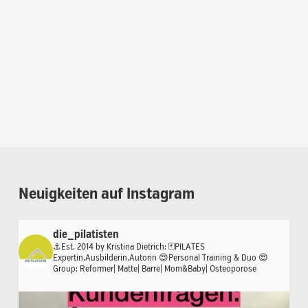
Neuigkeiten
auf
Instagram
die_pilatisten
⚓️Est. 2014 by Kristina Dietrich:
🃏PILATES
Expertin.Ausbilderin.Autorin
😍Personal Training & Duo
😍
Group: Reformer| Matte| Barre| Mom&Baby| Osteoporose