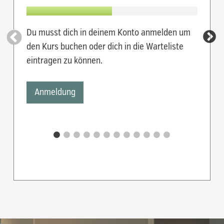
Du musst dich in deinem Konto anmelden um
Du mus
den Kurs buchen oder dich in die Warteliste
den Kur
eintragen zu können.
eintra
Anmeldung
Anm