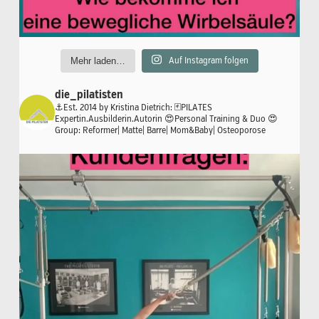
Mehr laden…
Auf Instagram folgen
die_pilatisten
⚓️Est. 2014 by Kristina Dietrich:
🃏PILATES
Expertin.Ausbilderin.Autorin
😍Personal Training & Duo
😍
Group: Reformer| Matte| Barre| Mom&Baby| Osteoporose