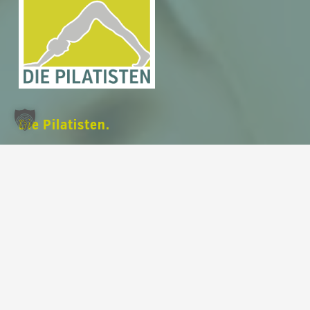
Zwischensumme:
0,00
€
Warenkorb anzeigen
Kasse
Die Pilatisten.
Deine Ausrichtungszentrale.
Dein modernes und voll ausgestattetes
Pilates Studio
auf 220 m² im Herzen von
Leipzig am Rossplatz
.
Unser Fokus liegt auf deiner
Ausrichtung
.
Train with us in english
.