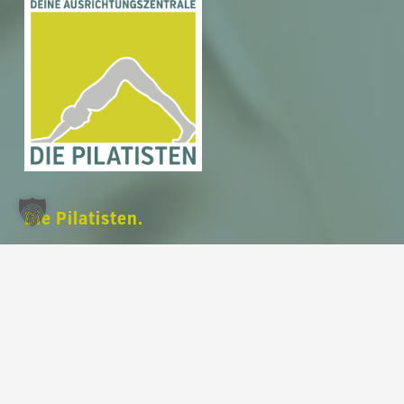
Zwischensumme:
0,00
€
Warenkorb anzeigen
Kasse
Die Pilatisten.
Deine Ausrichtungszentrale.
Dein modernes und voll ausgestattetes
Pilates Studio
auf 220 m² im Herzen von
Leipzig am Rossplatz
.
Unser Fokus liegt auf deiner
Ausrichtung
.
Train with us in english
.