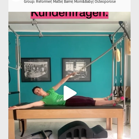
Group: Reformer| Matte| Barre| Mom&Baby| Osteoporose