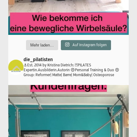
Mehr laden…
Auf Instagram folgen
die_pilatisten
⚓️Est. 2014 by Kristina Dietrich:
🃏PILATES
Expertin.Ausbilderin.Autorin
😍Personal Training & Duo
😍
Group: Reformer| Matte| Barre| Mom&Baby| Osteoporose