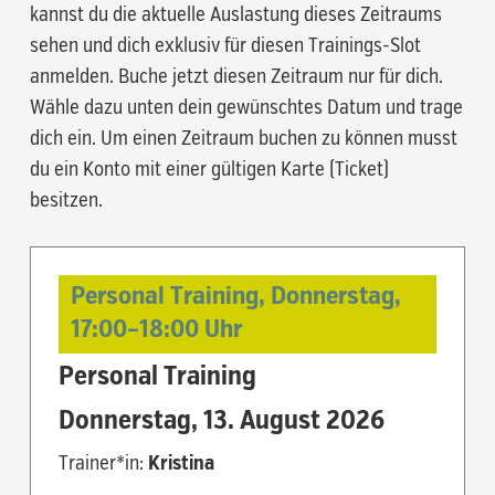
kannst du die aktuelle Auslastung dieses Zeitraums
sehen und dich exklusiv für diesen Trainings-Slot
anmelden. Buche jetzt diesen Zeitraum nur für dich.
Wähle dazu unten dein gewünschtes Datum und trage
dich ein. Um einen Zeitraum buchen zu können musst
du ein Konto mit einer gültigen Karte (Ticket)
besitzen.
Personal Training,
Donnerstag,
17:00
–
18:00
Uhr
Personal Training
Donnerstag,
13. August 2026
Donn
Trainer*in:
Kristina
Trainer