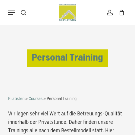
Skip
Menu
to
search
account
Warenkorb
Close
Cart
main
content
Personal Training
Pilatisten
»
Courses
»
Personal Training
Wir legen sehr viel Wert auf die Betreuungs-Qualität
innerhalb der Privatstunde. Daher finden unsere
Trainings alle nach dem Bestellmodell statt. Hier