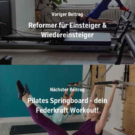
Voriger Beitrag
Reformer für Einsteiger &
Wiedereinsteiger
Nächster Beitrag
Pilates Springboard - dein
Federkraft Workout!