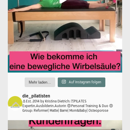
Mehr laden…
Auf Instagram folgen
die_pilatisten
⚓️Est. 2014 by Kristina Dietrich:
🃏PILATES
Expertin.Ausbilderin.Autorin
😍Personal Training & Duo
😍
Group: Reformer| Matte| Barre| Mom&Baby| Osteoporose