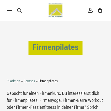
Skip
Menu
to
search
account
Warenkorb
Close
Cart
main
content
Firmenpilates
Pilatisten
»
Courses
»
Firmenpilates
Gebucht für einen Firmenkurs. Du interessierst dich
für Firmenpilates, Firmenyoga, Firmen-Barre Workout
oder Firmen-Faszienfitness in deiner Firma? Sprich