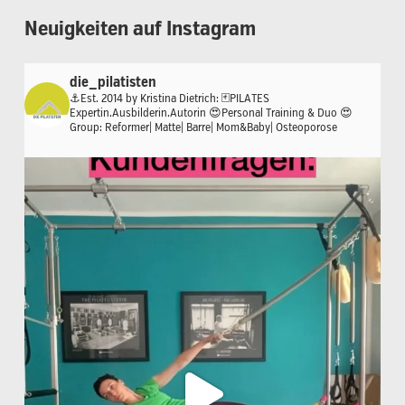
Neuigkeiten
auf
Instagram
die_pilatisten
⚓️Est. 2014 by Kristina Dietrich:
🃏PILATES
Expertin.Ausbilderin.Autorin
😍Personal Training & Duo
😍
Group: Reformer| Matte| Barre| Mom&Baby| Osteoporose