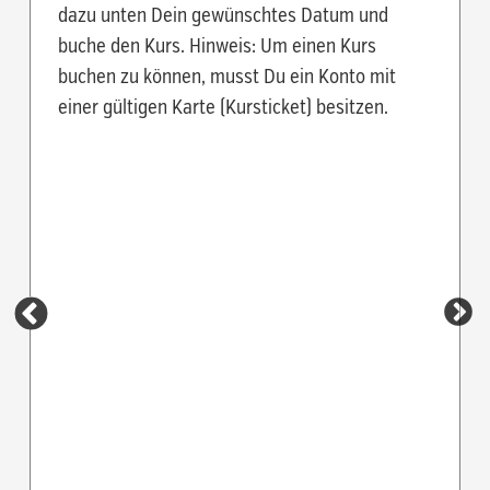
dazu unten Dein gewünschtes Datum und
buche den Kurs. Hinweis: Um einen Kurs
buchen zu können, musst Du ein Konto mit
einer gültigen Karte (Kursticket) besitzen.
Mitt
Trainer
Du mus
den Kur
eintra
Anm