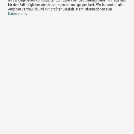
dort angegebenen Kontaktdaten zum Zweck der Bearbeitung deiner Anfrage und
für den Fall möglicher Anschlussfragen bei uns gespeichert. Wir behandeln alle
Angaben vertraulich und mit größter Sorgfalt. Mehr Informationen zum
Datenschutz
.
Es befinden sich keine Produkte im
Warenkorb.
Go to shop