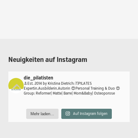
Neuigkeiten
auf
Instagram
die_pilatisten
⚓️Est. 2014 by Kristina Dietrich:
🃏PILATES
Expertin.Ausbilderin.Autorin
😍Personal Training & Duo
😍
Group: Reformer| Matte| Barre| Mom&Baby| Osteoporose
Mehr laden…
Auf Instagram folgen