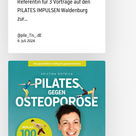
Referentin für 3 Vorträge auf den
PILATES IMPULSEN Waldenburg
zur…
@pila_Tis_.dE
9. Juli 2024
Kristinas
Buch
„Pilates
gegen
Osteoporose“
im
Handel
erhältlich!