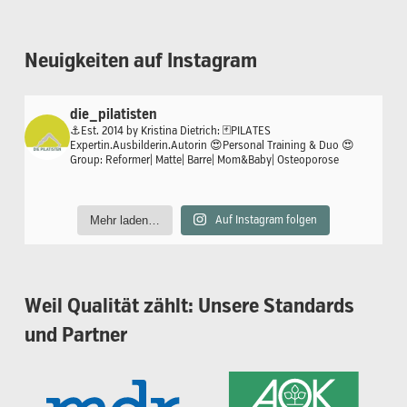
Neuigkeiten
auf
Instagram
die_pilatisten
⚓️Est. 2014 by Kristina Dietrich:
🃏PILATES
Expertin.Ausbilderin.Autorin
😍Personal Training & Duo
😍
Group: Reformer| Matte| Barre| Mom&Baby| Osteoporose
Mehr laden…
Auf Instagram folgen
Weil
Qualität
zählt:
Unsere
Standards
und
Partner