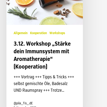
Immunsystem
mit
Aromatherapie“
(Kooperation)
Allgemein
Kooperation
Workshops
3.12. Workshop „Stärke
dein Immunsystem mit
Aromatherapie“
(Kooperation)
+++ Vortrag +++ Tipps & Tricks +++
selbst gemischte Öle, Badesalz
UND Raumspray +++ Trotze…
@pila_Tis_.dE