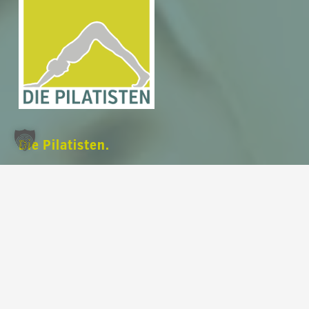
Zwischensumme:
0,00
€
Warenkorb anzeigen
Kasse
Die Pilatisten.
Deine Ausrichtungszentrale.
Dein modernes und voll ausgestattetes
Pilates Studio
auf 220 m² im Herzen von
Leipzig am Rossplatz
.
Unser Fokus liegt auf deiner
Ausrichtung
.
Train with us in english
.