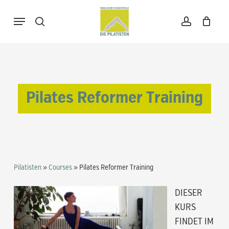
Skip
Menu
to
search
account
Warenkorb
Close
Cart
main
content
Pilates Reformer Training
Pilatisten
»
Courses
»
Pilates Reformer Training
DIESER
KURS
FINDET IM