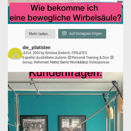
Mehr laden…
Auf Instagram folgen
die_pilatisten
⚓️Est. 2014 by Kristina Dietrich:
🃏PILATES
Expertin.Ausbilderin.Autorin
😍Personal Training & Duo
😍
Group: Reformer| Matte| Barre| Mom&Baby| Osteoporose