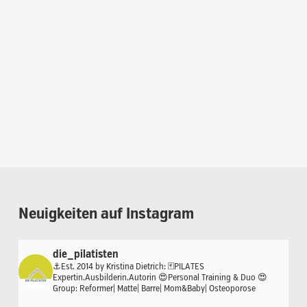
Neuigkeiten
auf
Instagram
die_pilatisten
⚓️Est. 2014 by Kristina Dietrich:
🃏PILATES
Expertin.Ausbilderin.Autorin
😍Personal Training & Duo
😍
Group: Reformer| Matte| Barre| Mom&Baby| Osteoporose