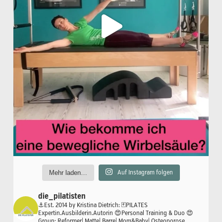
Mehr laden…
Auf Instagram folgen
die_pilatisten
⚓️Est. 2014 by Kristina Dietrich:
🃏PILATES
Expertin.Ausbilderin.Autorin
😍Personal Training & Duo
😍
Group: Reformer| Matte| Barre| Mom&Baby| Osteoporose