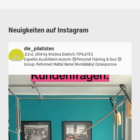
Neuigkeiten
auf
Instagram
die_pilatisten
⚓️Est. 2014 by Kristina Dietrich:
🃏PILATES
Expertin.Ausbilderin.Autorin
😍Personal Training & Duo
😍
Group: Reformer| Matte| Barre| Mom&Baby| Osteoporose