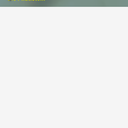
Deine Ausrichtungszentrale.
Dein modernes und voll ausgestattetes
Pilates Studio
auf 220 m² im Herzen von
Leipzig am Rossplatz
.
Unser Fokus liegt auf deiner
Ausrichtung
.
Train with us in english
.
Menü
Ausbildungen
Studio
Personal Training
Kurse