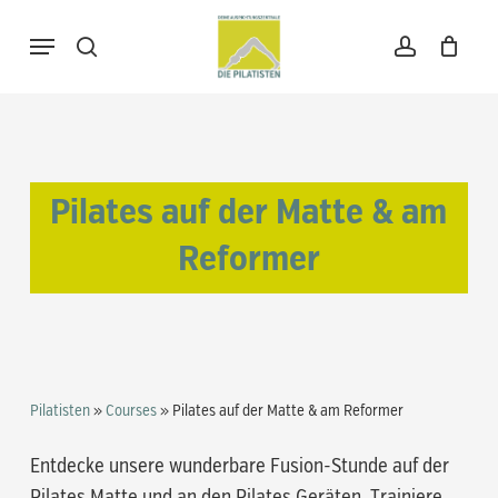
Skip
Menu
to
search
account
Warenkorb
Close
Cart
main
content
Pilates auf der Matte & am
Reformer
Pilatisten
»
Courses
»
Pilates auf der Matte & am Reformer
Entdecke unsere wunderbare Fusion-Stunde auf der
Pilates Matte und an den Pilates Geräten. Trainiere