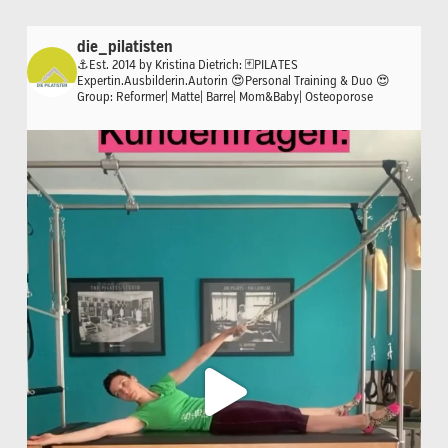
die_pilatisten
⚓️Est. 2014 by Kristina Dietrich:
🃏PILATES
Expertin.Ausbilderin.Autorin
😍Personal Training & Duo
😍
Group: Reformer| Matte| Barre| Mom&Baby| Osteoporose