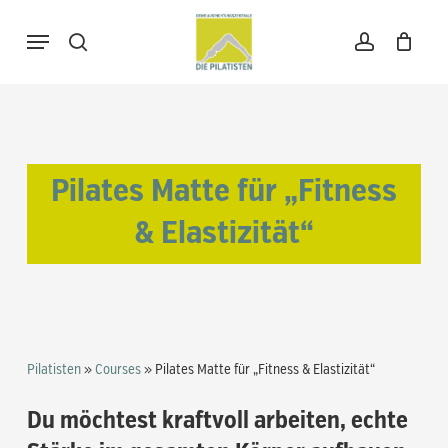
Skip
Menu
to
search
account
Warenkorb
Close
Cart
main
content
Pilates Matte für „Fitness
& Elastizität“
Pilatisten
»
Courses
»
Pilates Matte für „Fitness & Elastizität“
Du möchtest kraftvoll arbeiten, echte