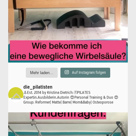
Mehr laden…
Auf Instagram folgen
die_pilatisten
⚓️Est. 2014 by Kristina Dietrich:
🃏PILATES
Expertin.Ausbilderin.Autorin
😍Personal Training & Duo
😍
Group: Reformer| Matte| Barre| Mom&Baby| Osteoporose