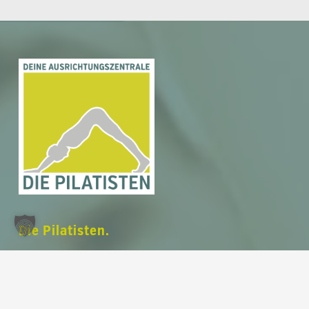
Zwischensumme:
0,00
€
Warenkorb anzeigen
Kasse
Die Pilatisten.
Deine Ausrichtungszentrale.
Dein modernes und voll ausgestattetes
Pilates Studio