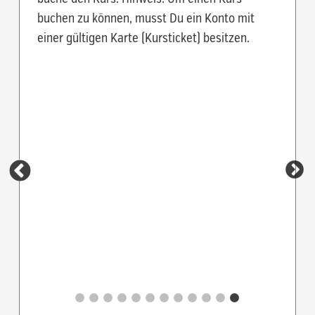
buchen zu können, musst Du ein Konto mit
einer gültigen Karte (Kursticket) besitzen.
Mont
Trainer
Du mus
den Kur
eintra
Anm