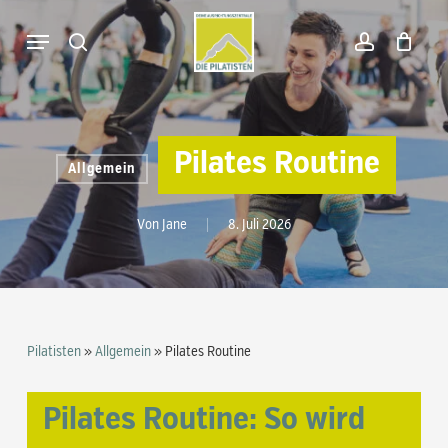
Skip
Menu
to
search
account
Warenkorb
Close
Cart
main
content
Pilates Routine
Allgemein
Von
Jane
8. Juli 2026
Pilatisten
»
Allgemein
»
Pilates Routine
Pilates Routine: So wird