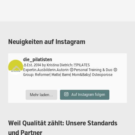
Neuigkeiten
auf
Instagram
die_pilatisten
⚓️Est. 2014 by Kristina Dietrich:
🃏PILATES
Expertin.Ausbilderin.Autorin
😍Personal Training & Duo
😍
Group: Reformer| Matte| Barre| Mom&Baby| Osteoporose
Mehr laden…
Auf Instagram folgen
Weil
Qualität
zählt:
Unsere
Standards
und
Partner