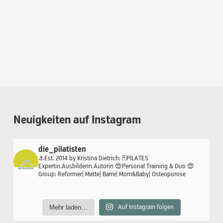
Neuigkeiten
auf
Instagram
die_pilatisten
⚓️Est. 2014 by Kristina Dietrich:
🃏PILATES
Expertin.Ausbilderin.Autorin
😍Personal Training & Duo
😍
Group: Reformer| Matte| Barre| Mom&Baby| Osteoporose
Mehr laden…
Auf Instagram folgen