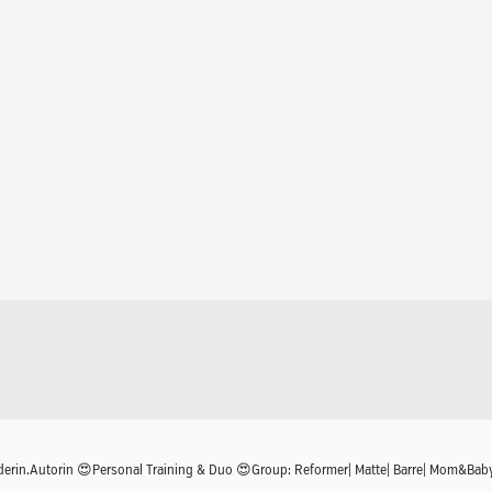
derin.Autorin
😍Personal Training & Duo
😍Group: Reformer| Matte| Barre| Mom&Bab