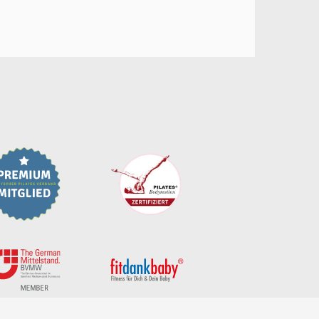
0,00
€
rb anzeigen
Kasse