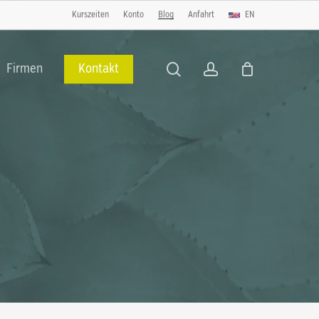
Kurszeiten
Konto
Blog
Anfahrt
EN
Close
Cart
search
account
Firmen
Kontakt