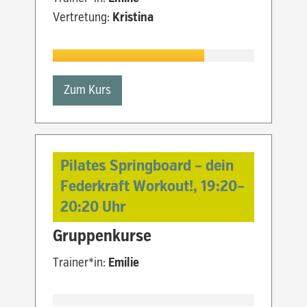
Vertretung:
Kristina
Zum Kurs
Pilates Springboard – dein
Federkraft Workout!,
19:20
–
20:20
Uhr
Gruppenkurse
Trainer*in:
Emilie