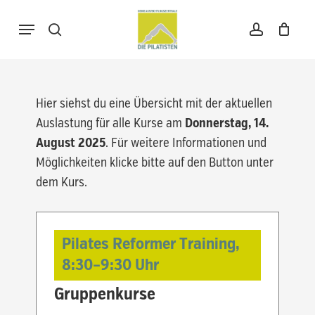
Skip
Menu
to
search
account
Warenkorb
Close
Cart
main
content
Hier siehst du eine Übersicht mit der aktuellen
Auslastung für alle Kurse am
Donnerstag, 14.
August 2025
. Für weitere Informationen und
Möglichkeiten klicke bitte auf den Button unter
dem Kurs.
Pilates Reformer Training,
8:30
–
9:30
Uhr
Gruppenkurse