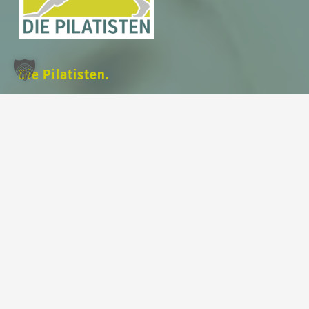
Zwischensumme:
0,00
€
Warenkorb anzeigen
Kasse
Die Pilatisten.
Deine Ausrichtungszentrale.
Dein modernes und voll ausgestattetes
Pilates Studio
auf 220 m² im Herzen von
Leipzig am Rossplatz
.
Unser Fokus liegt auf deiner
Ausrichtung
.
Train with us in english
.
Menü
Ausbildungen