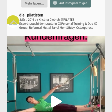
Mehr laden…
Auf Instagram folgen
die_pilatisten
⚓️Est. 2014 by Kristina Dietrich:
🃏PILATES
Expertin.Ausbilderin.Autorin
😍Personal Training & Duo
😍
Group: Reformer| Matte| Barre| Mom&Baby| Osteoporose