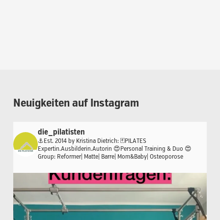
Neuigkeiten
auf
Instagram
die_pilatisten
⚓️Est. 2014 by Kristina Dietrich:
🃏PILATES
Expertin.Ausbilderin.Autorin
😍Personal Training & Duo
😍
Group: Reformer| Matte| Barre| Mom&Baby| Osteoporose